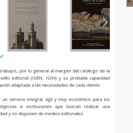
cpl
oro Adviento
Liberada Ferrarons
o?
trabajos, por lo general al margen del catálogo de la
 sello editorial (ISBN, ISSN) y su probada capacidad
ación adaptada a las necesidades de cada cliente.
r un servicio integral, ágil y muy económico para los
eligiosas e instituciones que buscan realizar una
lidad y no disponen de medios editoriales.
 de direcciones
Cercania y palabra