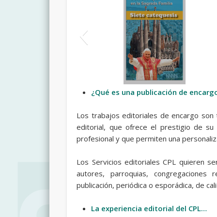
San Cernin
Coro Ordinario
C
¿Qué es una publicación de encarg
Los trabajos editoriales de encargo son 
editorial, que ofrece el prestigio de su
profesional y que permiten una personaliz
Los Servicios editoriales CPL quieren se
autores, parroquias, congregaciones r
publicación, periódica o esporádica, de ca
cabildos
Listin
La experiencia editorial del CPL…